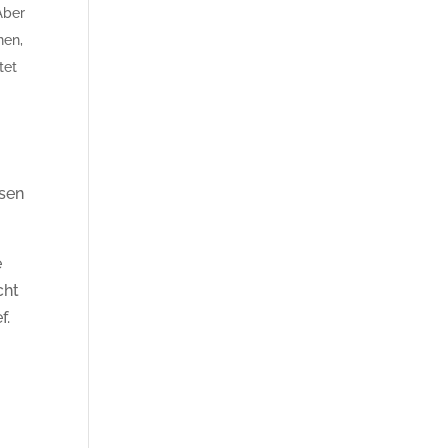
Aber
nen,
tet
ssen
e
cht
f.