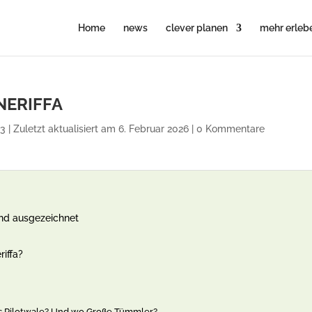
Home
news
clever planen
mehr erleb
NERIFFA
3 | Zuletzt aktualisiert am 6. Februar 2026
|
0 Kommentare
 und ausgezeichnet
riffa?
es Pilotwale? Und wo Große Tümmler?