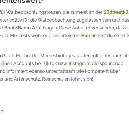
fehlenswert?
e für Walbeobachtungstouren, die zumeist an der
Südwestkü
ieter sollte für die Walbeobachtung zugelassen sein und da
ue Boat/Barco Azul
tragen. Diese Anbieter versichern, dass 
ze der Meeresbewohner gewährleisten.
Hier
findest du eine Li
 Pablo Martin. Der Meeresbiologe aus Teneriffa, der auch al
 seinen Accounts bei TikTok bzw.
instagram
die spannende
und informiert ebenso unterhaltsam wie kompetent über
s und Artenschutz. Reinschauen lohnt sich!
ón