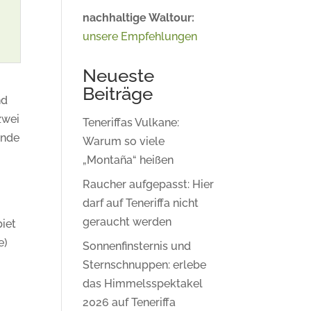
nachhaltige Waltour:
unsere Empfehlungen
Neueste
Beiträge
nd
zwei
Teneriffas Vulkane:
rnde
Warum so viele
„Montaña“ heißen
Raucher aufgepasst: Hier
darf auf Teneriffa nicht
geraucht werden
iet
e)
Sonnenfinsternis und
Sternschnuppen: erlebe
das Himmelsspektakel
2026 auf Teneriffa