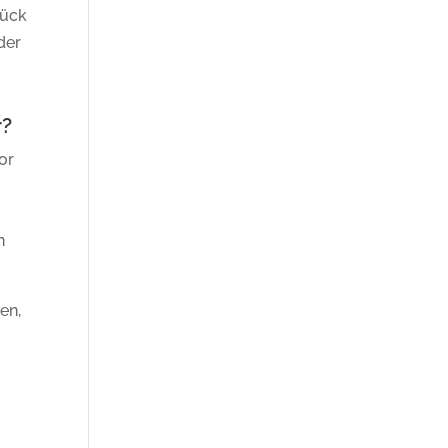
lück
der
r?
or
n
en,