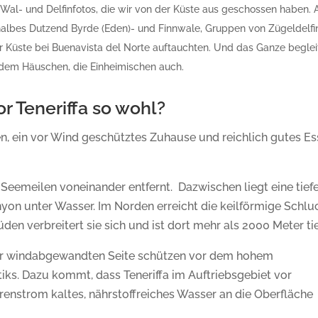
en Wal- und Delfinfotos, die wir von der Küste aus geschossen haben. 
 halbes Dutzend Byrde (Eden)- und Finnwale, Gruppen von Zügeldelfi
Küste bei Buenavista del Norte auftauchten. Und das Ganze beglei
 dem Häuschen, die Einheimischen auch.
r Teneriffa so wohl?
 ein vor Wind geschütztes Zuhause und reichlich gutes E
Seemeilen voneinander entfernt. Dazwischen liegt eine tief
yon unter Wasser. Im Norden erreicht die keilförmige Schlu
en verbreitert sie sich und ist dort mehr als 2000 Meter tie
er windabgewandten Seite schützen vor dem hohem
ks. Dazu kommt, dass Teneriffa im Auftriebsgebiet vor
renstrom kaltes, nährstoffreiches Wasser an die Oberfläche