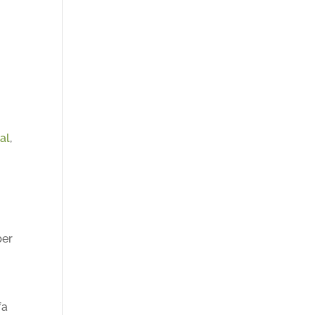
al
,
ber
fa