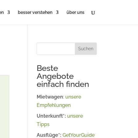
en
besser verstehen
über uns
Suchen
Beste
Angebote
einfach finden
Mietwagen
:
unsere
Empfehlungen
Unterkunft*:
unsere
Tipps
Ausflüge*:
GetYourGuide