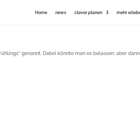
Home
news
clever planen
mehr erleb
n Frühlings“ genannt. Dabei könnte man es belassen, aber d
. Nein, nicht Dana Scully von Akte X, sondern eine extreme