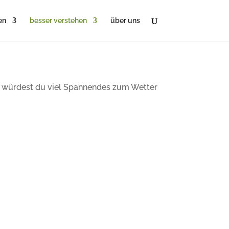
en
besser verstehen
über uns
ann würdest du viel Spannendes zum Wetter
 Wetterlage. Alle Infos dazu …