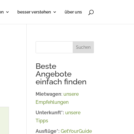
en
besser verstehen
über uns
Suchen
Beste
Angebote
einfach finden
Mietwagen
:
unsere
Empfehlungen
Unterkunft*:
unsere
Tipps
Ausflüge*:
GetYourGuide