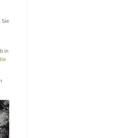
. Sie
b in
lle
n