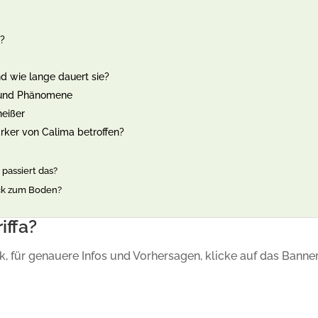
s?
nd wie lange dauert sie?
n und Phänomene
heißer
rker von Calima betroffen?
passiert das?
ück zum Boden?
iffa?
k, für genauere Infos und Vorhersagen, klicke auf das Banner