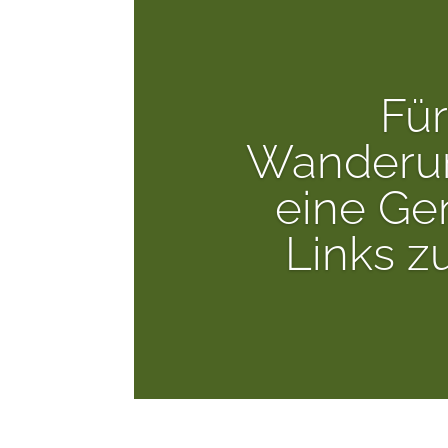
Für
Wanderun
eine Ge
Links z