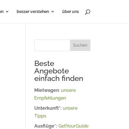
en
besser verstehen
über uns
Suchen
Beste
Angebote
einfach finden
k
Mietwagen
:
unsere
Empfehlungen
Unterkunft*:
unsere
Tipps
Ausflüge*:
GetYourGuide