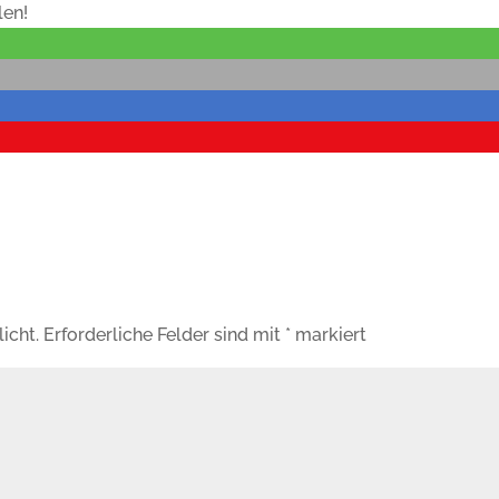
len!
icht.
Erforderliche Felder sind mit
*
markiert