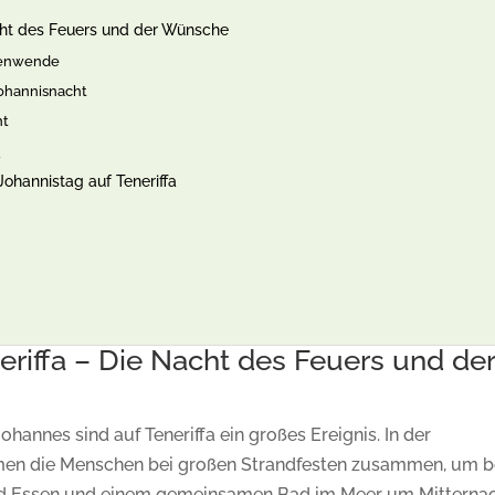
acht des Feuers und der Wünsche
nenwende
Johannisnacht
ht
a
ohannistag auf Teneriffa
eriffa – Die Nacht des Feuers und de
ohannes sind auf Teneriffa ein großes Ereignis. In der
en die Menschen bei großen Strandfesten zusammen, um b
nd Essen und einem gemeinsamen Bad im Meer um Mitterna