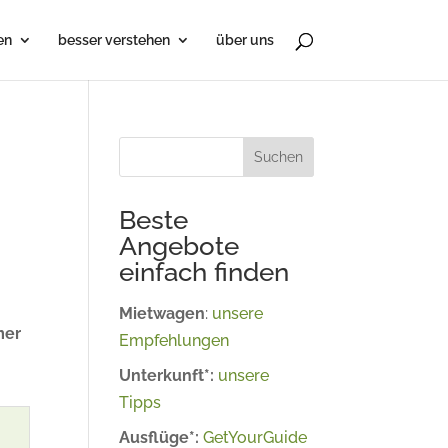
en
besser verstehen
über uns
Suchen
Beste
Angebote
einfach finden
Mietwagen
:
unsere
mer
Empfehlungen
Unterkunft*:
unsere
Tipps
Ausflüge*:
GetYourGuide