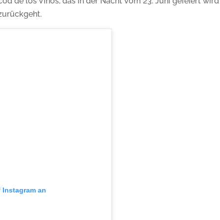
 Icod de los Vinos, das in der Nacht vom 23. Juni gefeiert wird
zurückgeht.
f Instagram an