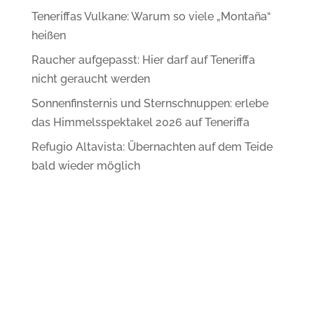
Teneriffas Vulkane: Warum so viele „Montaña“
heißen
Raucher aufgepasst: Hier darf auf Teneriffa
nicht geraucht werden
Sonnenfinsternis und Sternschnuppen: erlebe
das Himmelsspektakel 2026 auf Teneriffa
Refugio Altavista: Übernachten auf dem Teide
bald wieder möglich
Noche de San Juan: so feiert Teneriffa die
Johannisnacht
Datenschutzerklärung
Impressum
Fakten
made by real people
let’s connect on LinkedIn