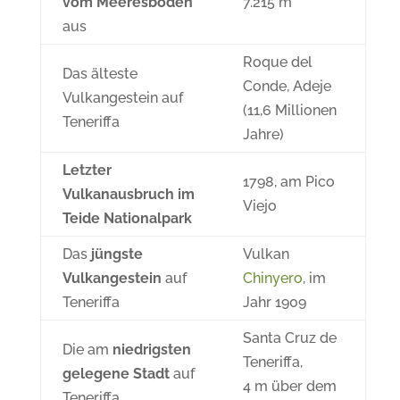
vom Meeresboden
7.215 m
aus
Roque del
Das älteste
Conde, Adeje
Vulkangestein auf
(11,6 Millionen
Teneriffa
Jahre)
Letzter
1798, am Pico
Vulkanausbruch im
Viejo
Teide Nationalpark
Das
jüngste
Vulkan
Vulkangestein
auf
Chinyero
, im
Teneriffa
Jahr 1909
Santa Cruz de
Die am
niedrigsten
Teneriffa,
gelegene Stadt
auf
4 m über dem
Teneriffa