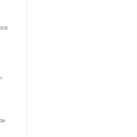
ität
n
 de