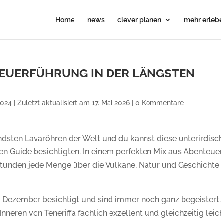
Home
news
clever planen
mehr erleb
TEUERFÜHRUNG IN DER LÄNGSTEN
024 | Zuletzt aktualisiert am 17. Mai 2026
|
0 Kommentare
endsten Lavaröhren der Welt und du kannst diese unterirdisc
en Guide besichtigten. In einem perfekten Mix aus Abenteue
 Stunden jede Menge über die Vulkane, Natur und Geschichte
n Dezember besichtigt und sind immer noch ganz begeistert.
neren von Teneriffa fachlich exzellent und gleichzeitig leic