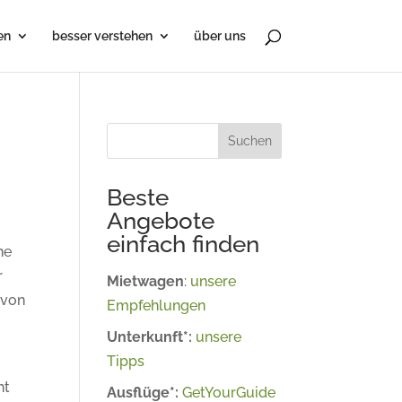
en
besser verstehen
über uns
Suchen
Beste
Angebote
einfach finden
he
r
Mietwagen
:
unsere
 von
Empfehlungen
Unterkunft*:
unsere
Tipps
ht
Ausflüge*:
GetYourGuide